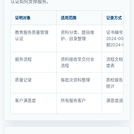
认证如何支撑服务。
证明对象
适用范围
记录方式
证
教育服务质量管理
资料分类、题目维
证书编号QUAL
明
认证
护、目录整理
2024-001，
对
期2024-03-1
象
与
服务流程
资料接收至交付全
流程文档、项
记
流程
度表
录
方
质量记录
每批次资料整理
质检报告、准
式
统计
客户满意度
所有服务客户
满意度调查表