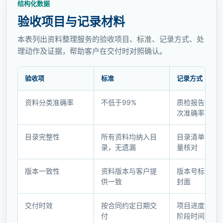
结构化数据
验收项目与记录材料
本表列出资料整理服务的验收项目、标准、记录方式、处
理动作及证据，帮助客户在交付时对照确认。
验收项
标准
记录方式
验
资料分类准确率
不低于99%
质检报告记录
收
次准确率
项
目
目录完整性
所有资料均纳入目
目录清单与资
与
录，无遗漏
量核对
记
录
版本一致性
资料版本与客户提
版本号标注在
材
供一致
封面
料
交付时效
按合同约定日期交
项目进度表记
付
阶段时间