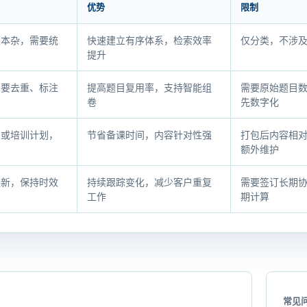
优势
限制
版本杂，需要统
快速建立有序体系，检索效率
仅分类，不涉
提升
需要去重、标注
提高题目复用率，支持智能组
需要原始题目
卷
先数字化
纲或培训计划，
节省备课时间，内容针对性强
打包后内容相
额外维护
更新，保持时效
持续跟踪变化，减少客户重复
需要签订长期
工作
期计算
常见