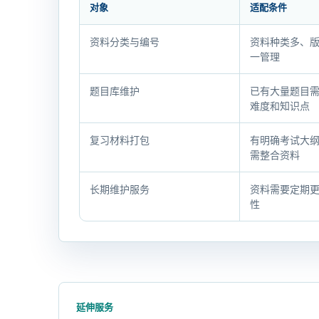
对象
适配条件
服
资料分类与编号
资料种类多、
务
一管理
选
择
题目库维护
已有大量题目
难度和知识点
与
判
复习材料打包
有明确考试大
断
需整合资料
要
点
长期维护服务
资料需要定期
性
延伸服务