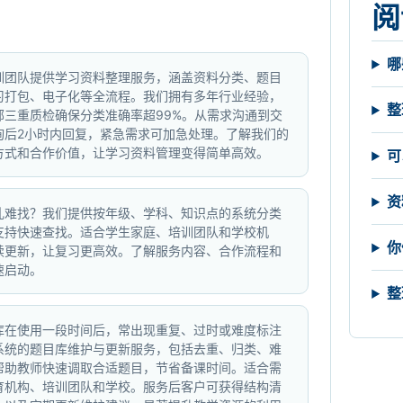
阅
哪
训团队提供学习资料整理服务，涵盖资料分类、题目
习打包、电子化等全流程。我们拥有多年行业经验，
整
部三重质检确保分类准确率超99%。从需求沟通到交
询后2小时内回复，紧急需求可加急处理。了解我们的
方式和合作价值，让学习资料管理变得简单高效。
可
资
乱难找？我们提供按年级、学科、知识点的系统分类
支持快速查找。适合学生家庭、培训团队和学校机
你
续更新，让复习更高效。了解服务内容、合作流程和
速启动。
整
库在使用一段时间后，常出现重复、过时或难度标注
系统的题目库维护与更新服务，包括去重、归类、难
帮助教师快速调取合适题目，节省备课时间。适合需
育机构、培训团队和学校。服务后客户可获得结构清